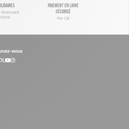
olidaires
Paiement en ligne
sécurisé
 financent
ctions
Par CB
UIVEZ-NOUS