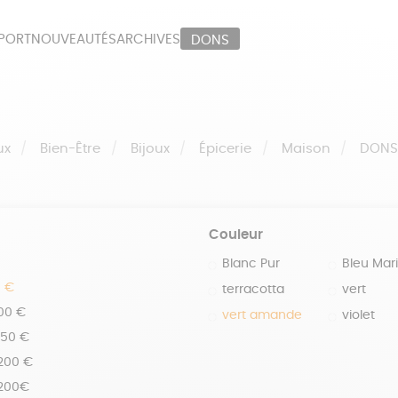
PORT
NOUVEAUTÉS
ARCHIVES
DONS
ORT
PAPETERIE
LI
OUX
ÉPICERIE
MA
ux
Bien-Être
Bijoux
Épicerie
Maison
DON
Couleur
Blanc Pur
Bleu Mar
0 €
terracotta
vert
100 €
vert amande
violet
150 €
 200 €
 200€