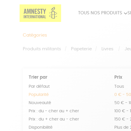
TOUS NOS PRODUITS
S
PRODUITS MILITANTS
SP
Catégories
BIEN-ÊTRE
BIJ
Produits militants
Papeterie
Livres
Je
Trier par
Prix
Par défaut
Tous
Popularité
0 € - 5
Nouveauté
50 € - 
Prix : du - cher au + cher
100 € - 
Prix : du + cher au - cher
150 € -
Disponibilité
Plus de