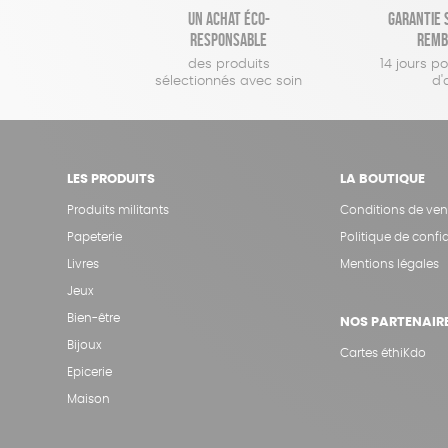
Un achat éco-
Garantie s
responsable
remb
des produits
14 jours p
sélectionnés avec soin
d'
LES PRODUITS
LA BOUTIQUE
Produits militants
Conditions de ven
Papeterie
Politique de confid
Livres
Mentions légales
Jeux
Bien-être
NOS PARTENAIR
Bijoux
Cartes éthiKdo
Epicerie
Maison