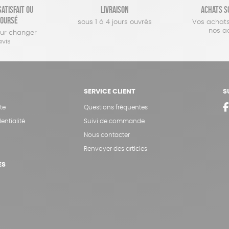
atisfait ou
Livraison
Achats s
oursé
sous 1 à 4 jours ouvrés
Vos achats
nos a
our changer
avis
SERVICE CLIENT
S
te
Questions fréquentes
entialité
Suivi de commande
Nous contacter
Renvoyer des articles
ES