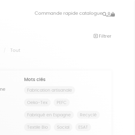
Rechercher
Mon
Commande rapide catalogue
compte
VRES
JEUX
Filtrer
ISON
DONS
S
Tout
Mots clés
ine
Fabrication artisanale
Oeko-Tex
PEFC
Fabriqué en Espagne
Recyclé
Textile Bio
Social
ESAT