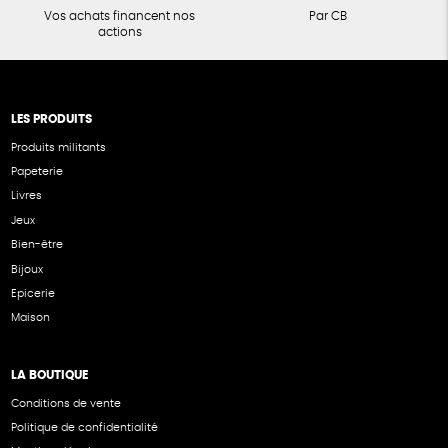
Vos achats financent nos
Par CB
actions
LES PRODUITS
Produits militants
Papeterie
Livres
Jeux
Bien-être
Bijoux
Epicerie
Maison
LA BOUTIQUE
Conditions de vente
Politique de confidentialité