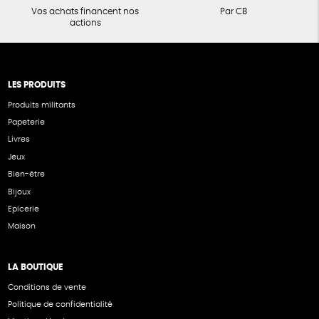
Vos achats financent nos
Par CB
actions
LES PRODUITS
Produits militants
Papeterie
Livres
Jeux
Bien-être
Bijoux
Epicerie
Maison
LA BOUTIQUE
Conditions de vente
Politique de confidentialité