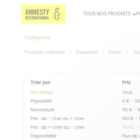
TOUS NOS PRODUITS
P
PRODUITS MILITANTS
SP
Catégories
BIEN-ÊTRE
BIJ
Produits militants
Papeterie
Livres
Je
Trier par
Prix
Par défaut
Tous
Popularité
0 € - 5
Nouveauté
50 € - 
Prix : du - cher au + cher
100 € - 
Prix : du + cher au - cher
150 € -
Disponibilité
Plus de