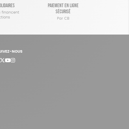
olidaires
Paiement en ligne
sécurisé
 financent
ctions
Par CB
UIVEZ-NOUS