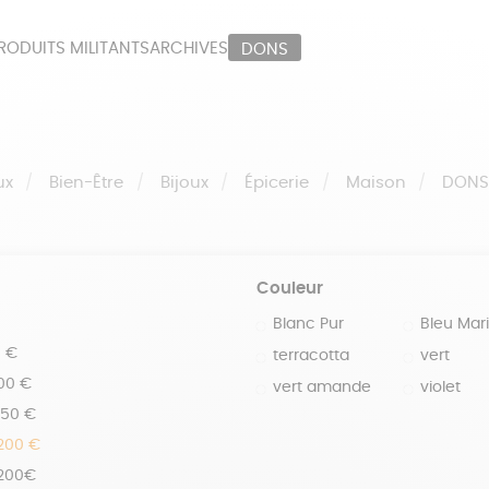
RODUITS MILITANTS
ARCHIVES
DONS
ORT
PAPETERIE
LI
OUX
ÉPICERIE
MA
ux
Bien-Être
Bijoux
Épicerie
Maison
DON
Couleur
Blanc Pur
Bleu Mar
0 €
terracotta
vert
100 €
vert amande
violet
150 €
 200 €
 200€