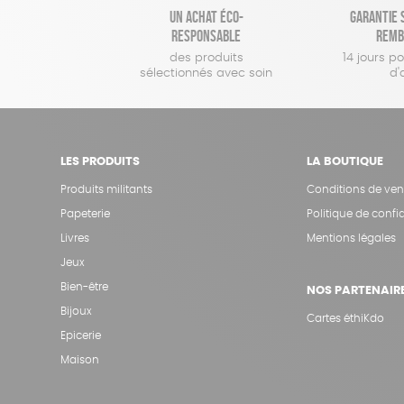
Un achat éco-
Garantie s
responsable
remb
des produits
14 jours p
sélectionnés avec soin
d'
LES PRODUITS
LA BOUTIQUE
Produits militants
Conditions de ven
Papeterie
Politique de confid
Livres
Mentions légales
Jeux
Bien-être
NOS PARTENAIR
Bijoux
Cartes éthiKdo
Epicerie
Maison