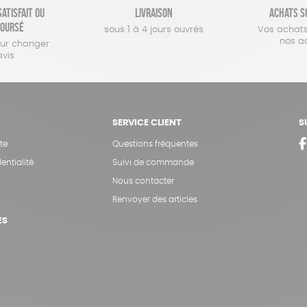
atisfait ou
Livraison
Achats s
oursé
sous 1 à 4 jours ouvrés
Vos achats
nos a
our changer
avis
SERVICE CLIENT
S
te
Questions fréquentes
entialité
Suivi de commande
Nous contacter
Renvoyer des articles
ES