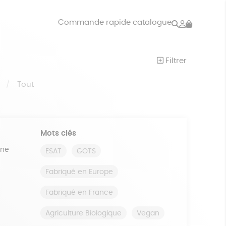
Rechercher
Mon
Commande rapide catalogue
compte
VRES
JEUX
Filtrer
ISON
DONS
S
Tout
Mots clés
ine
ESAT
GOTS
Fabriqué en Europe
Fabriqué en France
Agriculture Biologique
Vegan