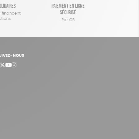
olidaires
Paiement en ligne
sécurisé
 financent
ctions
Par CB
UIVEZ-NOUS