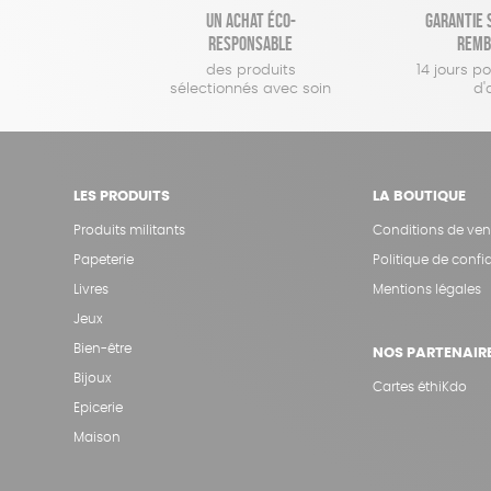
Un achat éco-
Garantie s
responsable
remb
des produits
14 jours p
sélectionnés avec soin
d'
LES PRODUITS
LA BOUTIQUE
Produits militants
Conditions de ven
Papeterie
Politique de confid
Livres
Mentions légales
Jeux
Bien-être
NOS PARTENAIR
Bijoux
Cartes éthiKdo
Epicerie
Maison