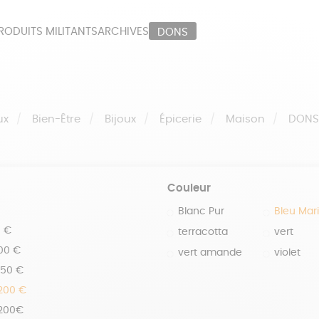
RODUITS MILITANTS
ARCHIVES
DONS
ORT
PAPETERIE
LI
OUX
ÉPICERIE
MA
ux
Bien-Être
Bijoux
Épicerie
Maison
DON
Couleur
Blanc Pur
Bleu Mar
0 €
terracotta
vert
100 €
vert amande
violet
150 €
 200 €
 200€