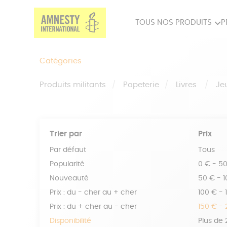
TOUS NOS PRODUITS
P
PRODUITS MILITANTS
SP
Catégories
BIEN-ÊTRE
BIJ
Produits militants
Papeterie
Livres
Je
Trier par
Prix
Par défaut
Tous
Popularité
0 € - 5
Nouveauté
50 € - 
Prix : du - cher au + cher
100 € - 
Prix : du + cher au - cher
150 € -
Disponibilité
Plus de