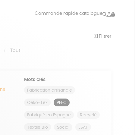
Rechercher
Mon
Commande rapide catalogue
compte
VRES
JEUX
Filtrer
ISON
DONS
S
Tout
Mots clés
ine
Fabrication artisanale
Oeko-Tex
PEFC
Fabriqué en Espagne
Recyclé
Textile Bio
Social
ESAT