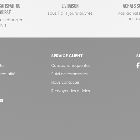
atisfait ou
Livraison
Achats s
oursé
sous 1 à 4 jours ouvrés
Vos achats
nos a
our changer
avis
SERVICE CLIENT
S
te
Questions fréquentes
entialité
Suivi de commande
Nous contacter
Renvoyer des articles
ES