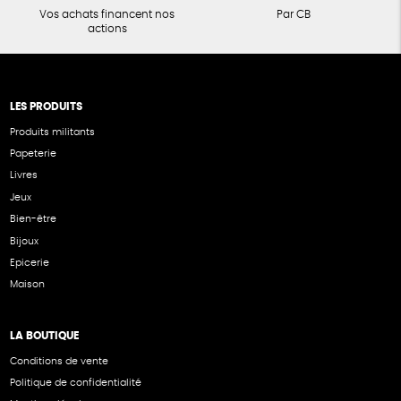
Vos achats financent nos
Par CB
actions
LES PRODUITS
Produits militants
Papeterie
Livres
Jeux
Bien-être
Bijoux
Epicerie
Maison
LA BOUTIQUE
Conditions de vente
Politique de confidentialité