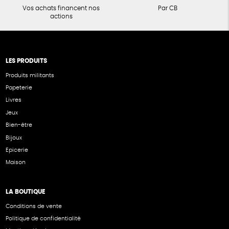
Vos achats financent nos
Par CB
actions
LES PRODUITS
Produits militants
Papeterie
Livres
Jeux
Bien-être
Bijoux
Epicerie
Maison
LA BOUTIQUE
Conditions de vente
Politique de confidentialité