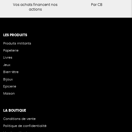
Vos achats financent nos
Par CB
actions
LES PRODUITS
Produits militants
Papeterie
Livres
Jeux
Bien-être
Bijoux
Epicerie
Maison
LA BOUTIQUE
Conditions de vente
Politique de confidentialité