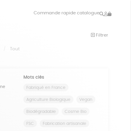
Rechercher
Mon
Commande rapide catalogue
compte
VRES
JEUX
Filtrer
ISON
DONS
S
Tout
Mots clés
ine
Fabriqué en France
Agriculture Biologique
Vegan
Biodégradable
Cosme Bio
FSC
Fabrication artisanale