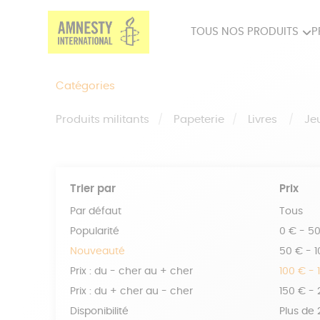
TOUS NOS PRODUITS
P
PRODUITS MILITANTS
SP
Catégories
BIEN-ÊTRE
BIJ
Produits militants
Papeterie
Livres
Je
Trier par
Prix
Par défaut
Tous
Popularité
0 € - 5
Nouveauté
50 € - 
Prix : du - cher au + cher
100 € - 
Prix : du + cher au - cher
150 € -
Disponibilité
Plus de