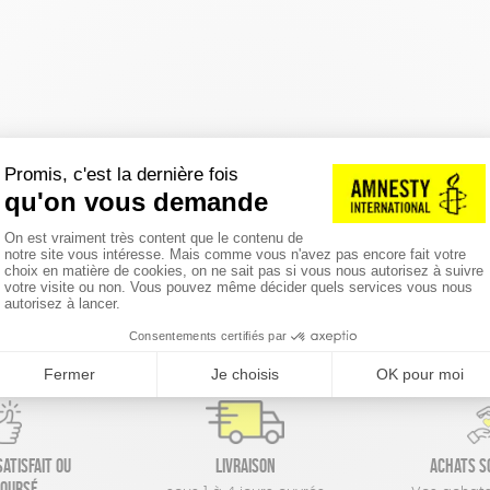
réinitialiser les filtres
atisfait ou
Livraison
Achats s
oursé