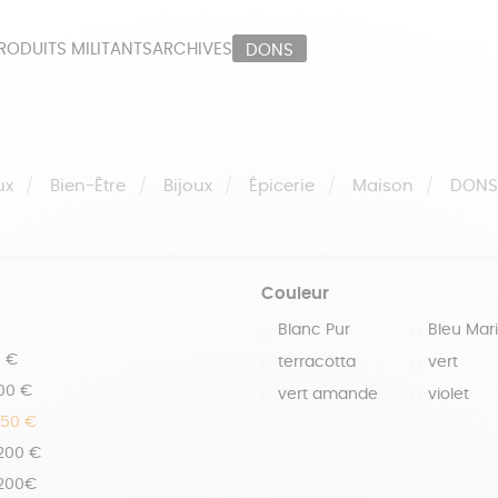
RODUITS MILITANTS
ARCHIVES
DONS
ORT
PAPETERIE
LI
OUX
ÉPICERIE
MA
ux
Bien-Être
Bijoux
Épicerie
Maison
DON
Couleur
Blanc Pur
Bleu Mar
0 €
terracotta
vert
100 €
vert amande
violet
150 €
 200 €
 200€