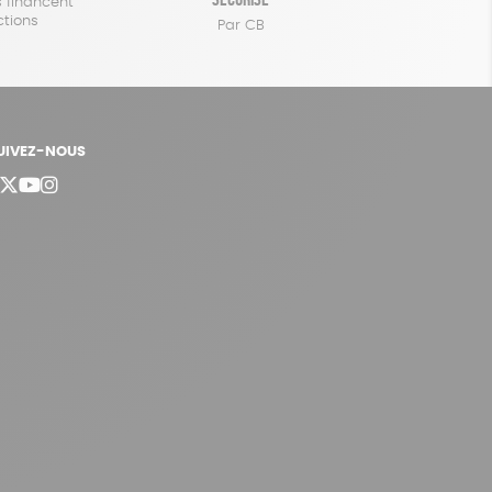
 financent
ctions
Par CB
UIVEZ-NOUS