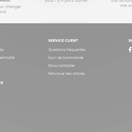
sous 1 à 4 jours ouvrés
Vos achats
nos a
our changer
avis
SERVICE CLIENT
S
te
Questions fréquentes
entialité
Suivi de commande
Nous contacter
Renvoyer des articles
ES