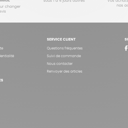
sous 1 à 4 jours ouvrés
Vos achats
nos a
our changer
avis
SERVICE CLIENT
S
te
Questions fréquentes
entialité
Suivi de commande
Nous contacter
Renvoyer des articles
ES