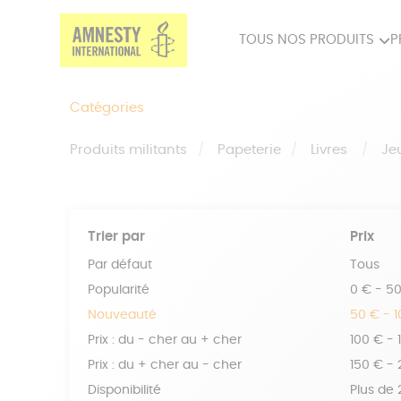
TOUS NOS PRODUITS
P
PRODUITS MILITANTS
SP
Catégories
BIEN-ÊTRE
BIJ
Produits militants
Papeterie
Livres
Je
Trier par
Prix
Par défaut
Tous
Popularité
0 € - 5
Nouveauté
50 € - 
Prix : du - cher au + cher
100 € - 
Prix : du + cher au - cher
150 € -
Disponibilité
Plus de