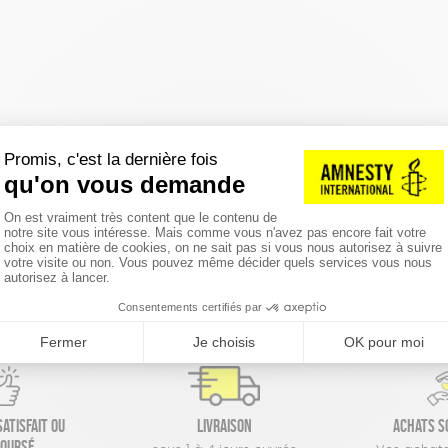
réinitialiser les filtres
atisfait ou
Livraison
Achats s
oursé