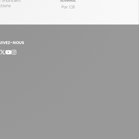
 financent
ctions
Par CB
UIVEZ-NOUS