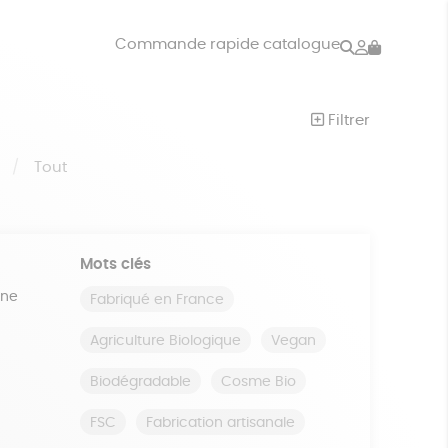
Rechercher
Mon
Commande rapide catalogue
compte
VRES
JEUX
Filtrer
ISON
DONS
S
Tout
Mots clés
ine
Fabriqué en France
Agriculture Biologique
Vegan
Biodégradable
Cosme Bio
FSC
Fabrication artisanale