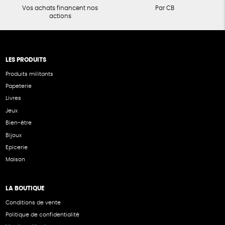
Vos achats financent nos
Par CB
actions
LES PRODUITS
Produits militants
Papeterie
Livres
Jeux
Bien-être
Bijoux
Epicerie
Maison
LA BOUTIQUE
Conditions de vente
Politique de confidentialité