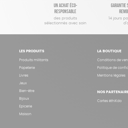
Un achat éco-
Garantie s
responsable
remb
des produits
14 jours p
sélectionnés avec soin
d'
LES PRODUITS
LA BOUTIQUE
Produits militants
Conditions de ven
Papeterie
Politique de confid
Livres
Mentions légales
Jeux
Bien-être
NOS PARTENAIR
Bijoux
Cartes éthiKdo
Epicerie
Maison