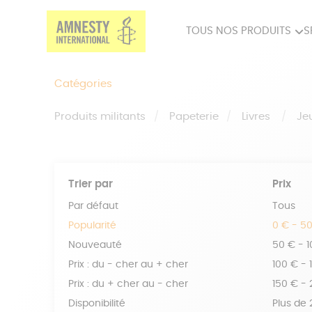
TOUS NOS PRODUITS
S
PRODUITS MILITANTS
SP
Catégories
BIEN-ÊTRE
BIJ
Produits militants
Papeterie
Livres
Je
Trier par
Prix
Par défaut
Tous
Popularité
0 € - 5
Nouveauté
50 € - 
Prix : du - cher au + cher
100 € - 
Prix : du + cher au - cher
150 € -
Disponibilité
Plus de