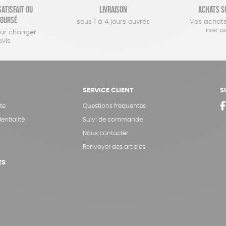
atisfait ou
Livraison
Achats s
oursé
sous 1 à 4 jours ouvrés
Vos achats
nos a
our changer
avis
SERVICE CLIENT
S
te
Questions fréquentes
entialité
Suivi de commande
Nous contacter
Renvoyer des articles
ES