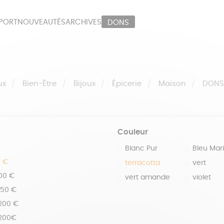
PORT
NOUVEAUTÉS
ARCHIVES
DONS
ORT
PAPETERIE
LI
OUX
ÉPICERIE
MA
ux
Bien-Être
Bijoux
Épicerie
Maison
DON
Couleur
Blanc Pur
Bleu Mar
0 €
terracotta
vert
100 €
vert amande
violet
150 €
 200 €
 200€