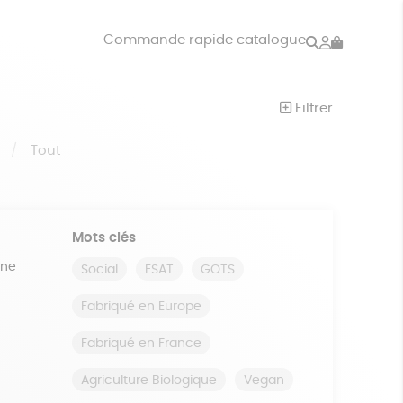
Rechercher
Mon
Commande rapide catalogue
compte
VRES
JEUX
Filtrer
ISON
DONS
S
Tout
Mots clés
ine
Social
ESAT
GOTS
Fabriqué en Europe
Fabriqué en France
Agriculture Biologique
Vegan