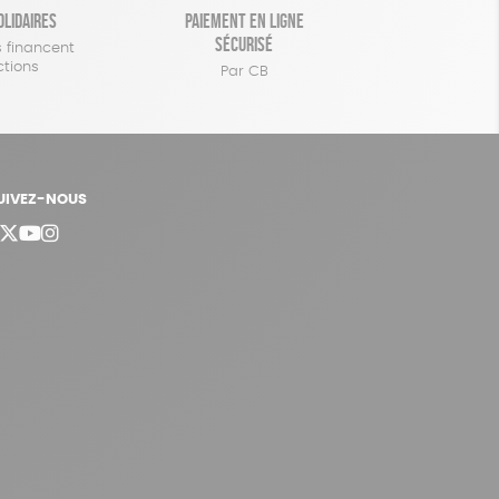
olidaires
Paiement en ligne
sécurisé
 financent
ctions
Par CB
UIVEZ-NOUS