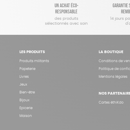
Un achat éco-
Garantie s
responsable
remb
des produits
14 jours p
sélectionnés avec soin
d'
LES PRODUITS
LA BOUTIQUE
Produits militants
Conditions de ven
Papeterie
Politique de confid
Livres
Mentions légales
Jeux
Bien-être
NOS PARTENAIR
Bijoux
Cartes éthiKdo
Epicerie
Maison