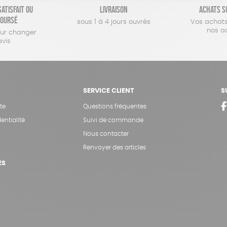
atisfait ou
Livraison
Achats s
oursé
sous 1 à 4 jours ouvrés
Vos achats
nos a
our changer
avis
SERVICE CLIENT
S
te
Questions fréquentes
entialité
Suivi de commande
Nous contacter
Renvoyer des articles
ES