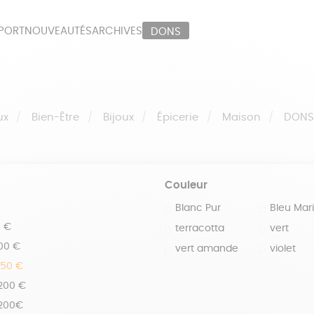
PORT
NOUVEAUTÉS
ARCHIVES
DONS
ORT
PAPETERIE
LI
OUX
ÉPICERIE
MA
ux
Bien-Être
Bijoux
Épicerie
Maison
DON
Couleur
Blanc Pur
Bleu Mar
0 €
terracotta
vert
100 €
vert amande
violet
150 €
 200 €
 200€