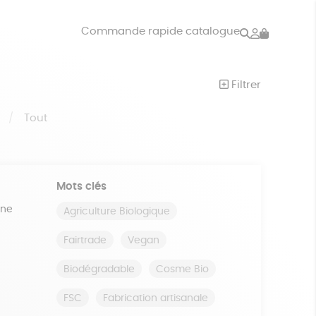
Rechercher
Mon
Commande rapide catalogue
compte
VRES
JEUX
Filtrer
ISON
DONS
S
Tout
Mots clés
ine
Agriculture Biologique
Fairtrade
Vegan
Biodégradable
Cosme Bio
FSC
Fabrication artisanale