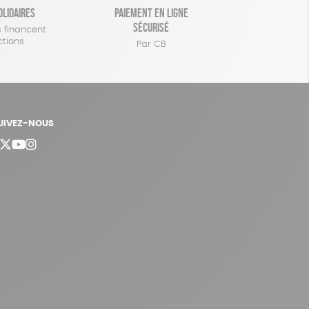
olidaires
Paiement en ligne
sécurisé
 financent
ctions
Par CB
UIVEZ-NOUS