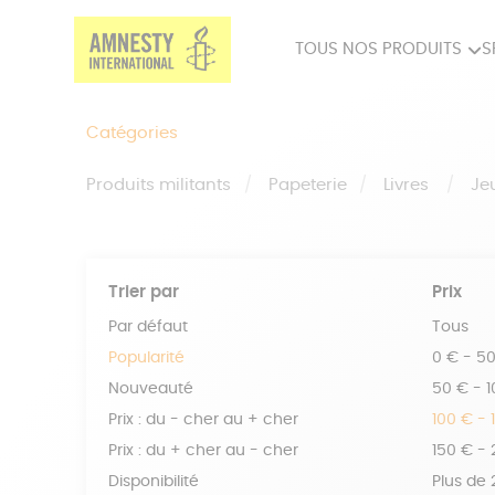
TOUS NOS PRODUITS
S
PRODUITS MILITANTS
SP
Catégories
BIEN-ÊTRE
BIJ
Produits militants
Papeterie
Livres
Je
Trier par
Prix
Par défaut
Tous
Popularité
0 € - 5
Nouveauté
50 € - 
Prix : du - cher au + cher
100 € - 
Prix : du + cher au - cher
150 € -
Disponibilité
Plus de