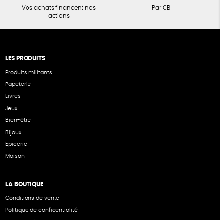
Vos achats financent nos
Par CB
actions
LES PRODUITS
Produits militants
Papeterie
Livres
Jeux
Bien-être
Bijoux
Epicerie
Maison
LA BOUTIQUE
Conditions de vente
Politique de confidentialité