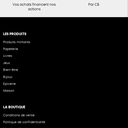
Vos achats financent nos
Par CB
actions
LES PRODUITS
Produits militants
Papeterie
Livres
Jeux
Bien-être
Bijoux
Epicerie
Maison
LA BOUTIQUE
Conditions de vente
Politique de confidentialité