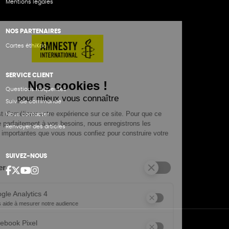
Mentions légales
NOS PARTENAIRES
Cartes éthiKdo
SERVICE CLIENT
Questions fréquentes
Suivi de commande
Nous contacter
Renvoyer des articles
SUIVEZ-NOUS