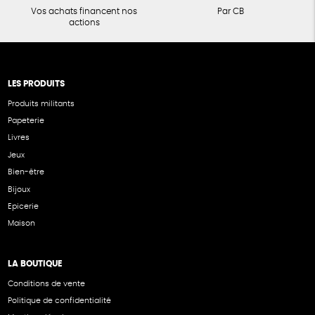
Vos achats financent nos
Par CB
actions
LES PRODUITS
Produits militants
Papeterie
Livres
Jeux
Bien-être
Bijoux
Epicerie
Maison
LA BOUTIQUE
Conditions de vente
Politique de confidentialité