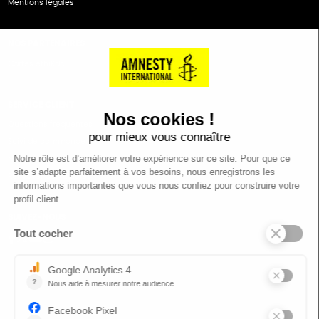
Mentions légales
NOS PARTENAIRES
Cartes éthiKdo
SERVICE CLIENT
Questions fréquentes
Suivi de commande
Nous contacter
Renvoyer des articles
SUIVEZ-NOUS