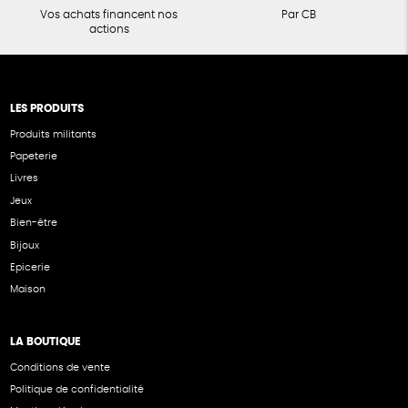
Vos achats financent nos
Par CB
actions
LES PRODUITS
Produits militants
Papeterie
Livres
Jeux
Bien-être
Bijoux
Epicerie
Maison
LA BOUTIQUE
Conditions de vente
Politique de confidentialité