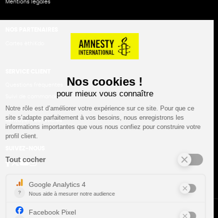
Mentions légales
NOS PARTENAIRES
Cartes éthiKdo
SERVICE CLIENT
Questions fréquentes
Suivi de commande
Nous contacter
Renvoyer des articles
SUIVEZ-NOUS