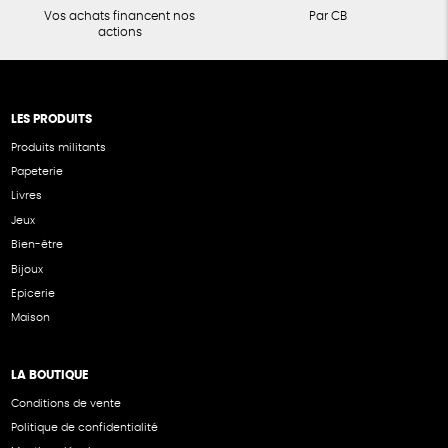
Vos achats financent nos
Par CB
actions
LES PRODUITS
Produits militants
Papeterie
Livres
Jeux
Bien-être
Bijoux
Epicerie
Maison
LA BOUTIQUE
Conditions de vente
Politique de confidentialité