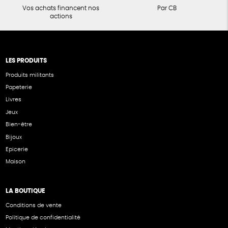
Vos achats financent nos
Par CB
actions
LES PRODUITS
Produits militants
Papeterie
Livres
Jeux
Bien-être
Bijoux
Epicerie
Maison
LA BOUTIQUE
Conditions de vente
Politique de confidentialité