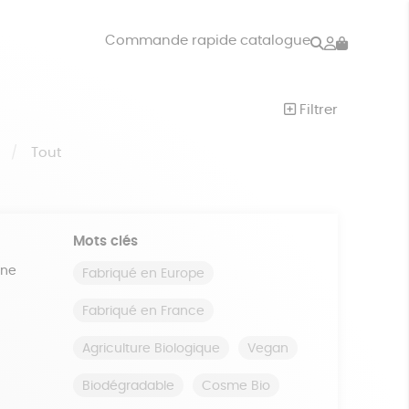
Rechercher
Mon
Commande rapide catalogue
compte
VRES
JEUX
Filtrer
ISON
DONS
S
Tout
Mots clés
ine
Fabriqué en Europe
Fabriqué en France
Agriculture Biologique
Vegan
Biodégradable
Cosme Bio