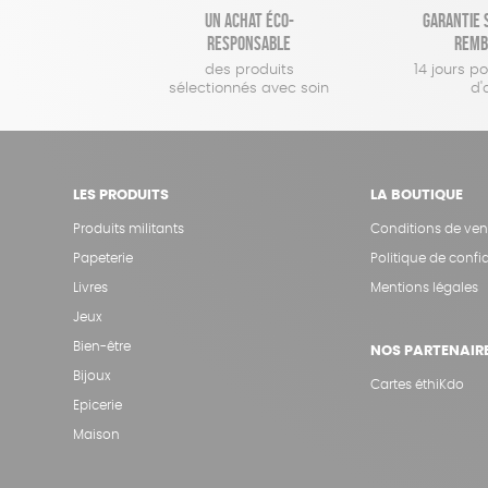
Un achat éco-
Garantie s
responsable
remb
des produits
14 jours p
sélectionnés avec soin
d'
LES PRODUITS
LA BOUTIQUE
Produits militants
Conditions de ven
Papeterie
Politique de confid
Livres
Mentions légales
Jeux
Bien-être
NOS PARTENAIR
Bijoux
Cartes éthiKdo
Epicerie
Maison