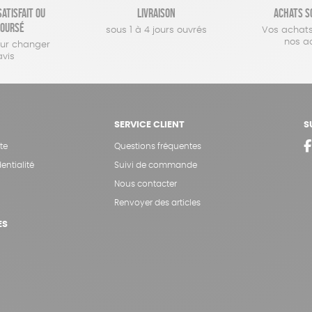
atisfait ou
Livraison
Achats s
oursé
sous 1 à 4 jours ouvrés
Vos achats
nos a
our changer
avis
SERVICE CLIENT
S
te
Questions fréquentes
entialité
Suivi de commande
Nous contacter
Renvoyer des articles
ES