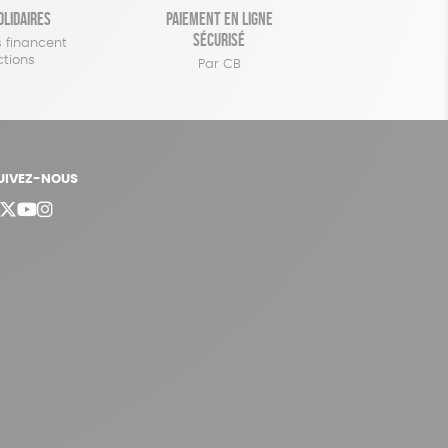
olidaires
Paiement en ligne
sécurisé
 financent
ctions
Par CB
UIVEZ-NOUS