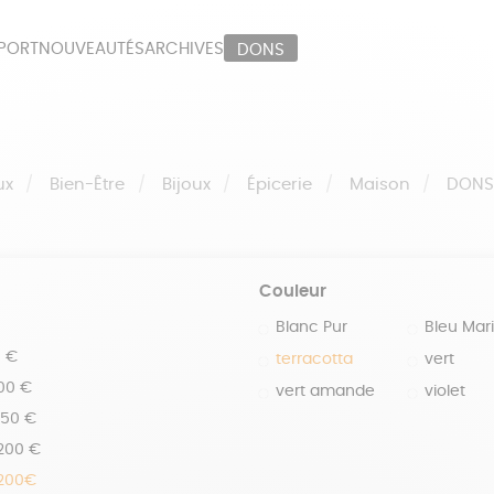
PORT
NOUVEAUTÉS
ARCHIVES
DONS
ORT
PAPETERIE
LI
OUX
ÉPICERIE
MA
ux
Bien-Être
Bijoux
Épicerie
Maison
DON
Couleur
Blanc Pur
Bleu Mar
0 €
terracotta
vert
100 €
vert amande
violet
150 €
 200 €
 200€