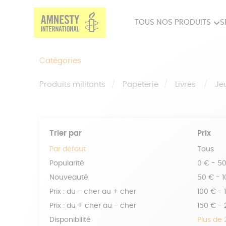
TOUS NOS PRODUITS
S
PRODUITS MILITANTS
SP
Catégories
BIEN-ÊTRE
BIJ
Produits militants
Papeterie
Livres
Je
Trier par
Prix
Par défaut
Tous
Popularité
0 € - 5
Nouveauté
50 € - 
Prix : du - cher au + cher
100 € - 
Prix : du + cher au - cher
150 € -
Disponibilité
Plus de