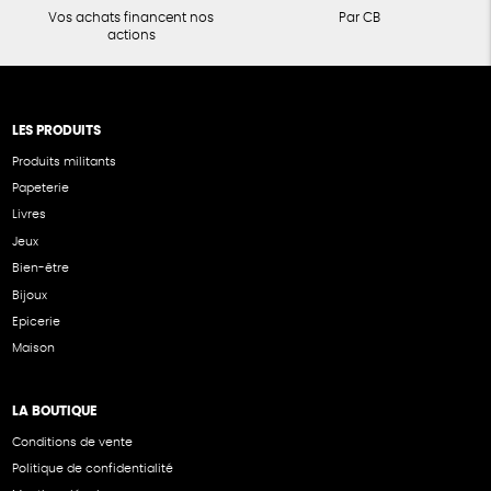
Vos achats financent nos
Par CB
actions
LES PRODUITS
Produits militants
Papeterie
Livres
Jeux
Bien-être
Bijoux
Epicerie
Maison
LA BOUTIQUE
Conditions de vente
Politique de confidentialité