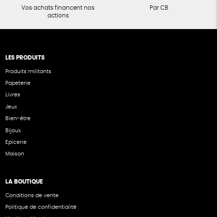
Vos achats financent nos
Par CB
actions
LES PRODUITS
Produits militants
Papeterie
Livres
Jeux
Bien-être
Bijoux
Epicerie
Maison
LA BOUTIQUE
Conditions de vente
Politique de confidentialité