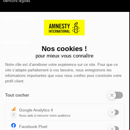
Mentions légales
NOS PARTENAIRES
Cartes éthiKdo
SERVICE CLIENT
Questions fréquentes
Suivi de commande
Nous contacter
Renvoyer des articles
SUIVEZ-NOUS