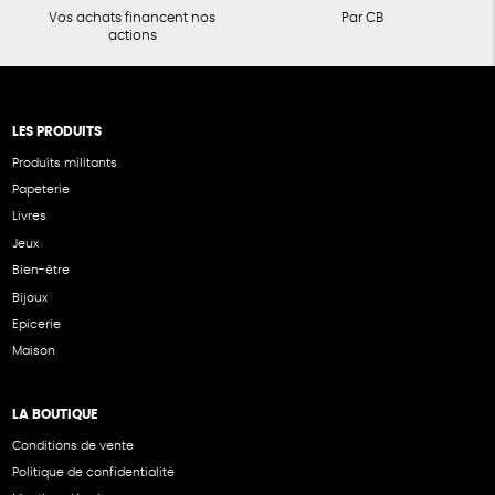
Vos achats financent nos
Par CB
actions
LES PRODUITS
Produits militants
Papeterie
Livres
Jeux
Bien-être
Bijoux
Epicerie
Maison
LA BOUTIQUE
Conditions de vente
Politique de confidentialité