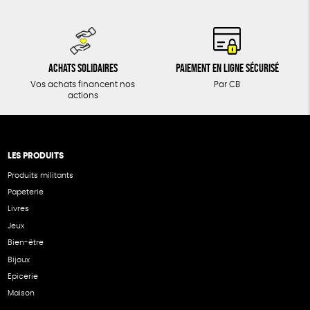
Achats solidaires
Paiement en ligne sécurisé
Vos achats financent nos
Par CB
actions
LES PRODUITS
Produits militants
Papeterie
Livres
Jeux
Bien-être
Bijoux
Epicerie
Maison