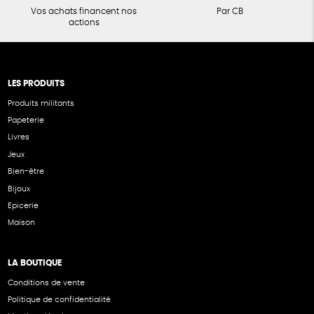
Vos achats financent nos
Par CB
actions
LES PRODUITS
Produits militants
Papeterie
Livres
Jeux
Bien-être
Bijoux
Epicerie
Maison
LA BOUTIQUE
Conditions de vente
Politique de confidentialité