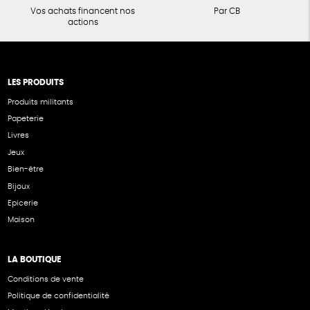
Vos achats financent nos
Par CB
actions
LES PRODUITS
Produits militants
Papeterie
Livres
Jeux
Bien-être
Bijoux
Epicerie
Maison
LA BOUTIQUE
Conditions de vente
Politique de confidentialité