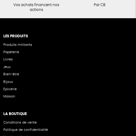
Vos achats financent nos
Par CB
actions
LES PRODUITS
Produits militants
Papeterie
Livres
Jeux
Bien-être
Bijoux
Epicerie
Maison
LA BOUTIQUE
Conditions de vente
Politique de confidentialité