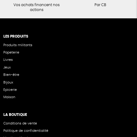
Vos achats financent nos
Par CB
actions
LES PRODUITS
Produits militants
Papeterie
Livres
Jeux
Bien-être
Bijoux
Epicerie
Maison
LA BOUTIQUE
Conditions de vente
Politique de confidentialité