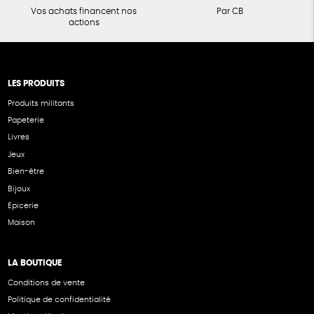
Vos achats financent nos
Par CB
actions
LES PRODUITS
Produits militants
Papeterie
Livres
Jeux
Bien-être
Bijoux
Epicerie
Maison
LA BOUTIQUE
Conditions de vente
Politique de confidentialité