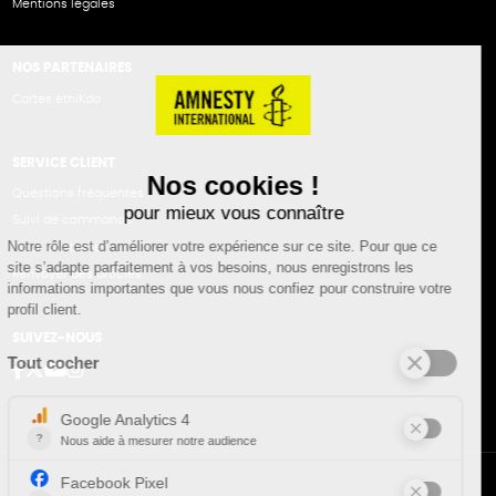
Mentions légales
NOS PARTENAIRES
Cartes éthiKdo
SERVICE CLIENT
Questions fréquentes
Suivi de commande
Nous contacter
Renvoyer des articles
SUIVEZ-NOUS