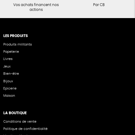
Vos achats financent nos
Par CB
actions
LES PRODUITS
Produits militants
Papeterie
Livres
Jeux
Bien-être
Bijoux
Epicerie
Maison
LA BOUTIQUE
Conditions de vente
Politique de confidentialité