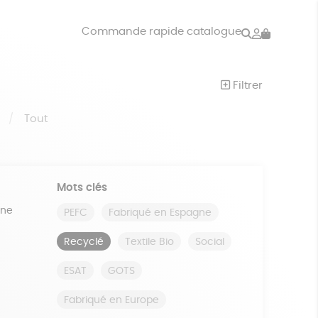
Rechercher
Mon
Commande rapide catalogue
compte
VRES
JEUX
Filtrer
ISON
DONS
S
Tout
Mots clés
ine
PEFC
Fabriqué en Espagne
Recyclé
Textile Bio
Social
ESAT
GOTS
Fabriqué en Europe