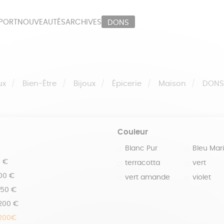
PORT
NOUVEAUTÉS
ARCHIVES
DONS
ORT
PAPETERIE
LI
OUX
ÉPICERIE
MA
ux
Bien-Être
Bijoux
Épicerie
Maison
DON
Couleur
Blanc Pur
Bleu Mar
0 €
terracotta
vert
100 €
vert amande
violet
150 €
 200 €
 200€