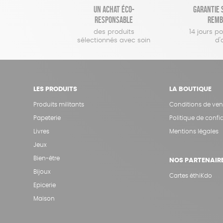
Un achat éco-
Garantie s
responsable
remb
des produits
14 jours p
sélectionnés avec soin
d'
LES PRODUITS
LA BOUTIQUE
Produits militants
Conditions de ven
Papeterie
Politique de confid
Livres
Mentions légales
Jeux
Bien-être
NOS PARTENAIR
Bijoux
Cartes éthiKdo
Epicerie
Maison