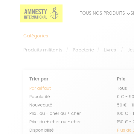
TOUS NOS PRODUITS
S
PRODUITS MILITANTS
SP
Catégories
BIEN-ÊTRE
BIJ
Produits militants
Papeterie
Livres
Je
Trier par
Prix
Par défaut
Tous
Popularité
0 € - 5
Nouveauté
50 € - 
Prix : du - cher au + cher
100 € - 
Prix : du + cher au - cher
150 € -
Disponibilité
Plus de