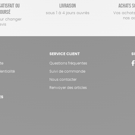
atisfait ou
Livraison
Achats s
oursé
sous 1 à 4 jours ouvrés
Vos achats
nos a
our changer
avis
SERVICE CLIENT
S
te
Questions fréquentes
entialité
Suivi de commande
Nous contacter
Renvoyer des articles
ES