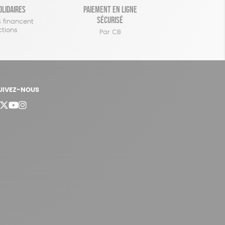
olidaires
Paiement en ligne
sécurisé
 financent
ctions
Par CB
UIVEZ-NOUS