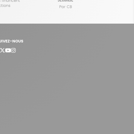
 financent
ctions
Par CB
UIVEZ-NOUS