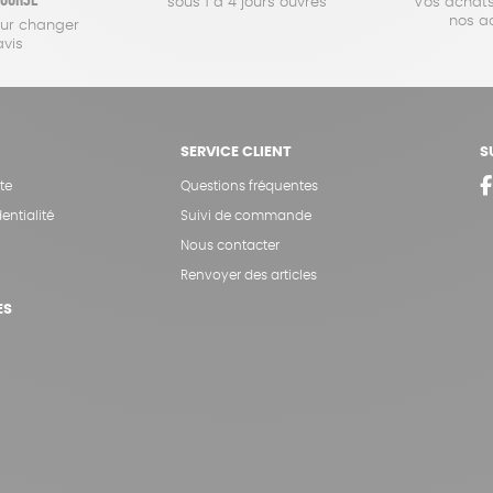
sous 1 à 4 jours ouvrés
Vos achats
nos a
our changer
avis
SERVICE CLIENT
S
te
Questions fréquentes
entialité
Suivi de commande
Nous contacter
Renvoyer des articles
ES