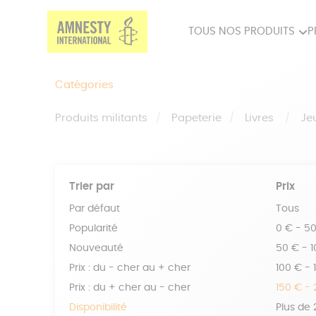
TOUS NOS PRODUITS
P
PRODUITS MILITANTS
SP
Catégories
BIEN-ÊTRE
BIJ
Produits militants
Papeterie
Livres
Je
Trier par
Prix
Par défaut
Tous
Popularité
0 € - 5
Nouveauté
50 € - 
Prix : du - cher au + cher
100 € - 
Prix : du + cher au - cher
150 € -
Disponibilité
Plus de