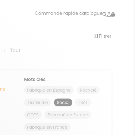
Rechercher
Mon
Commande rapide catalogue
compte
VRES
JEUX
Filtrer
ISON
DONS
S
Tout
Mots clés
ine
Fabriqué en Espagne
Recyclé
Textile Bio
Social
ESAT
GOTS
Fabriqué en Europe
Fabriqué en France