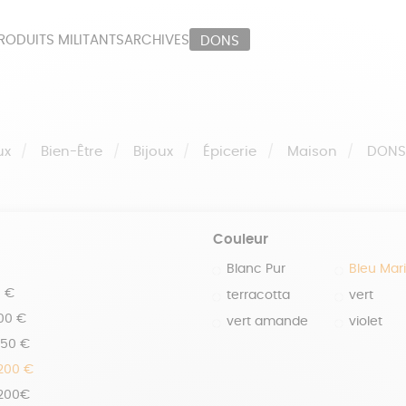
RODUITS MILITANTS
ARCHIVES
DONS
ORT
PAPETERIE
LI
OUX
ÉPICERIE
MA
ux
Bien-Être
Bijoux
Épicerie
Maison
DON
Couleur
Blanc Pur
Bleu Mar
0 €
terracotta
vert
100 €
vert amande
violet
150 €
 200 €
 200€