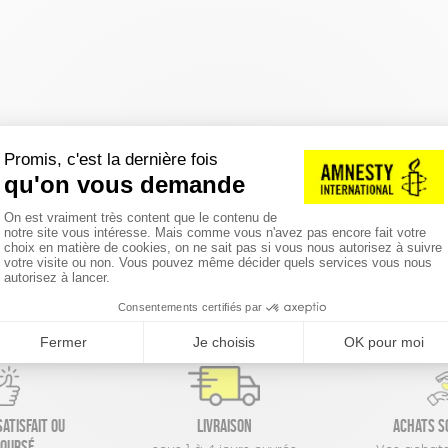
réinitialiser les filtres
atisfait ou
Livraison
Achats s
oursé