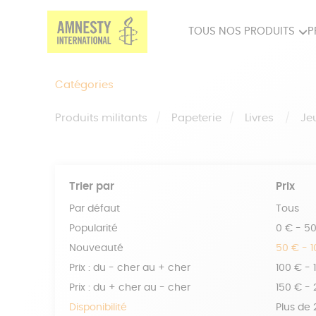
TOUS NOS PRODUITS
P
PRODUITS MILITANTS
SP
Catégories
BIEN-ÊTRE
BIJ
Produits militants
Papeterie
Livres
Je
Trier par
Prix
Par défaut
Tous
Popularité
0 € - 5
Nouveauté
50 € - 
Prix : du - cher au + cher
100 € - 
Prix : du + cher au - cher
150 € -
Disponibilité
Plus de