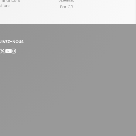
 financent
ctions
Par CB
UIVEZ-NOUS