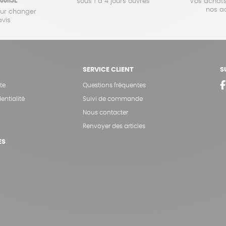
sous 1 à 4 jours ouvrés
Vos achats
nos a
our changer
avis
SERVICE CLIENT
S
te
Questions fréquentes
entialité
Suivi de commande
Nous contacter
Renvoyer des articles
ES