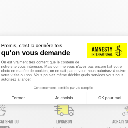
réinitialiser les filtres
atisfait ou
Livraison
Achats s
oursé