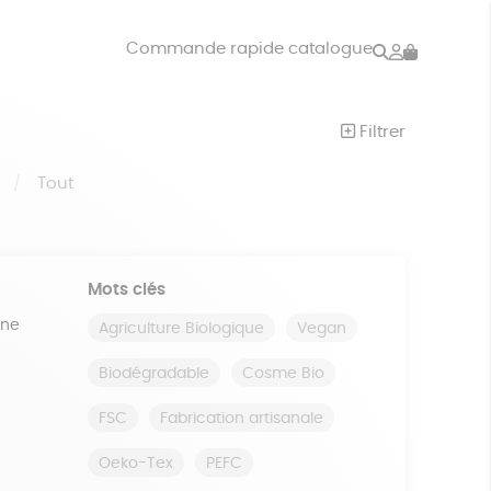
Rechercher
Mon
Commande rapide catalogue
compte
VRES
JEUX
Filtrer
ISON
DONS
S
Tout
Mots clés
ine
Agriculture Biologique
Vegan
Biodégradable
Cosme Bio
FSC
Fabrication artisanale
Oeko-Tex
PEFC