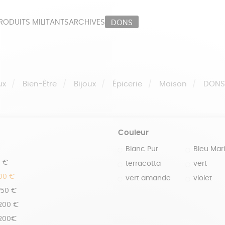
RODUITS MILITANTS
ARCHIVES
DONS
ORT
PAPETERIE
LI
OUX
ÉPICERIE
MA
ux
Bien-Être
Bijoux
Épicerie
Maison
DON
Couleur
Blanc Pur
Bleu Mar
0 €
terracotta
vert
100 €
vert amande
violet
150 €
 200 €
 200€