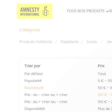
TOUS NOS PRODUITS
S
PRODUITS MILITANTS
SP
Catégories
BIEN-ÊTRE
BIJ
Produits militants
Papeterie
Livres
Je
Trier par
Prix
Par défaut
Tous
Popularité
0 € - 5
Nouveauté
50 € - 
Prix : du - cher au + cher
100 € - 
Prix : du + cher au - cher
150 € -
Disponibilité
Plus de