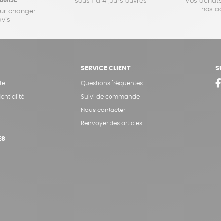
sous 1 à 4 jours ouvrés
Vos achats
nos a
our changer
avis
SERVICE CLIENT
S
te
Questions fréquentes
entialité
Suivi de commande
Nous contacter
Renvoyer des articles
ES