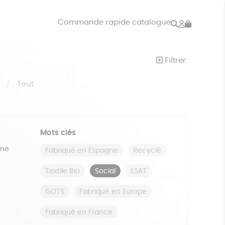
Rechercher
Mon
Commande rapide catalogue
compte
VRES
JEUX
Filtrer
ISON
DONS
S
Tout
Mots clés
ine
Fabriqué en Espagne
Recyclé
Textile Bio
Social
ESAT
GOTS
Fabriqué en Europe
Fabriqué en France