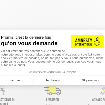
réinitialiser les filtres
atisfait ou
Livraison
Achats s
oursé