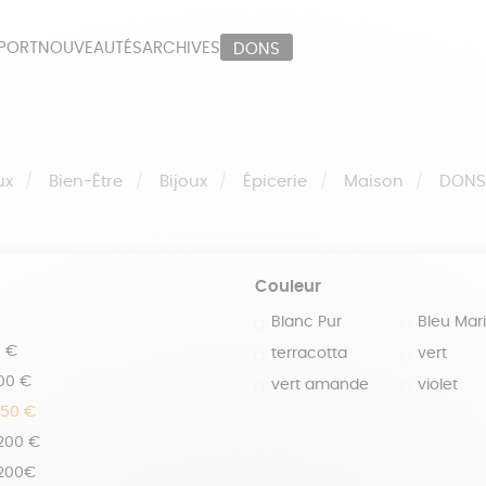
PORT
NOUVEAUTÉS
ARCHIVES
DONS
ORT
PAPETERIE
LI
OUX
ÉPICERIE
MA
ux
Bien-Être
Bijoux
Épicerie
Maison
DON
Couleur
Blanc Pur
Bleu Mar
0 €
terracotta
vert
100 €
vert amande
violet
150 €
 200 €
 200€