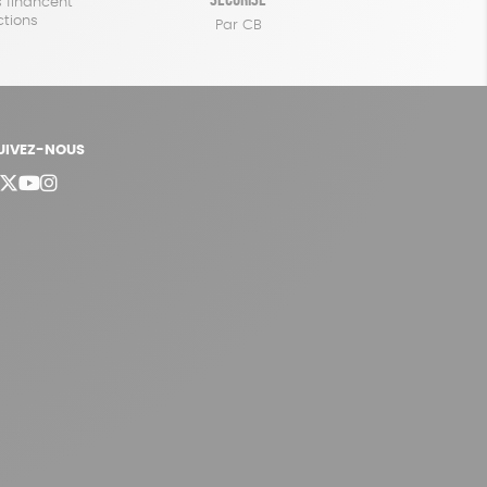
 financent
ctions
Par CB
UIVEZ-NOUS