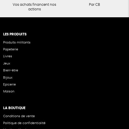
Vos achats financent nos
Par CB
actions
LES PRODUITS
Produits militants
Papeterie
Livres
Jeux
Bien-être
Bijoux
Epicerie
Maison
LA BOUTIQUE
Conditions de vente
Politique de confidentialité