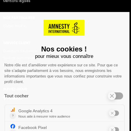
Mentions légales
NOS PARTENAIRES
Cartes éthiKdo
SERVICE CLIENT
Questions fréquentes
Suivi de commande
Nous contacter
Renvoyer des articles
SUIVEZ-NOUS