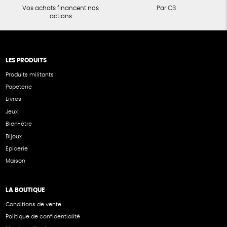
Vos achats financent nos
Par CB
actions
LES PRODUITS
Produits militants
Papeterie
Livres
Jeux
Bien-être
Bijoux
Epicerie
Maison
LA BOUTIQUE
Conditions de vente
Politique de confidentialité