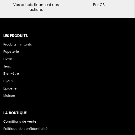
Vos achats financent nos
Par CB
actions
LES PRODUITS
Produits militants
Papeterie
Livres
Jeux
Bien-être
Bijoux
Epicerie
Maison
LA BOUTIQUE
Conditions de vente
Politique de confidentialité