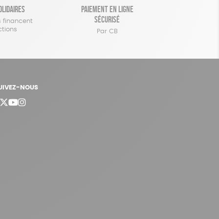
olidaires
Paiement en ligne
sécurisé
 financent
ctions
Par CB
UIVEZ-NOUS