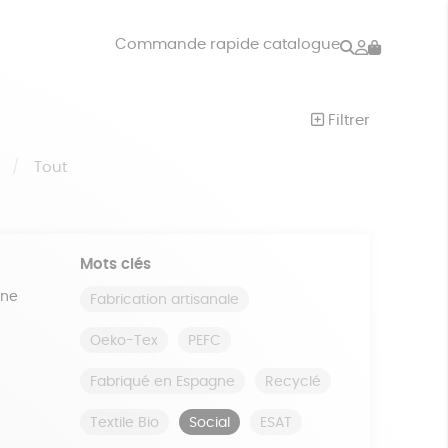
Rechercher
Mon
Commande rapide catalogue
compte
VRES
JEUX
Filtrer
ISON
DONS
S
Tout
Mots clés
ine
Fabrication artisanale
Oeko-Tex
PEFC
Fabriqué en Espagne
Recyclé
Textile Bio
Social
ESAT