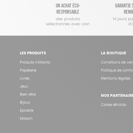
Un achat éco-
Garantie s
responsable
remb
des produits
14 jours p
sélectionnés avec soin
d'
LES PRODUITS
LA BOUTIQUE
Produits militants
Conditions de ven
Papeterie
Politique de confid
Livres
Mentions légales
Jeux
Bien-être
NOS PARTENAIR
Bijoux
Cartes éthiKdo
Epicerie
Maison