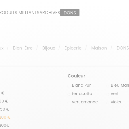
RODUITS MILITANTS
ARCHIVES
DONS
ORT
PAPETERIE
LI
OUX
ÉPICERIE
MA
ux
Bien-Être
Bijoux
Épicerie
Maison
DON
Couleur
Blanc Pur
Bleu Mar
0 €
terracotta
vert
100 €
vert amande
violet
150 €
 200 €
 200€