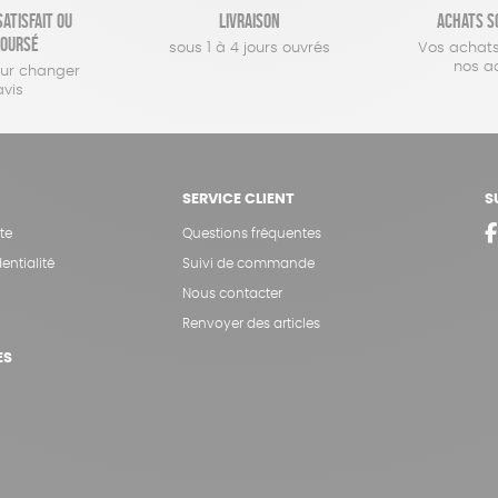
atisfait ou
Livraison
Achats s
oursé
sous 1 à 4 jours ouvrés
Vos achats
nos a
our changer
avis
SERVICE CLIENT
S
te
Questions fréquentes
entialité
Suivi de commande
Nous contacter
Renvoyer des articles
ES