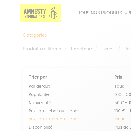
TOUS NOS PRODUITS
P
PRODUITS MILITANTS
SP
Catégories
BIEN-ÊTRE
BIJ
Produits militants
Papeterie
Livres
Je
Trier par
Prix
Par défaut
Tous
Popularité
0 € - 5
Nouveauté
50 € - 
Prix : du - cher au + cher
100 € - 
Prix : du + cher au - cher
150 € -
Disponibilité
Plus de