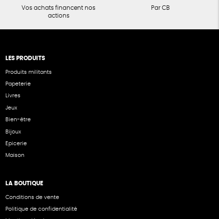
Vos achats financent nos
Par CB
actions
LES PRODUITS
Produits militants
Papeterie
Livres
Jeux
Bien-être
Bijoux
Epicerie
Maison
LA BOUTIQUE
Conditions de vente
Politique de confidentialité