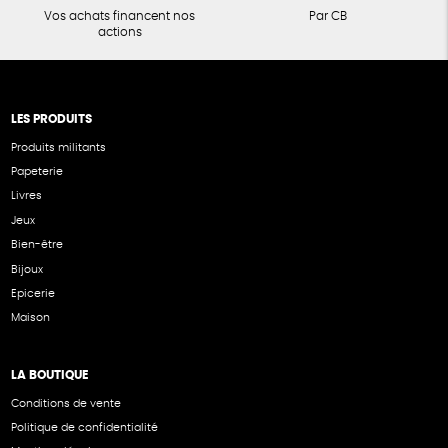
Vos achats financent nos
Par CB
actions
LES PRODUITS
Produits militants
Papeterie
Livres
Jeux
Bien-être
Bijoux
Epicerie
Maison
LA BOUTIQUE
Conditions de vente
Politique de confidentialité