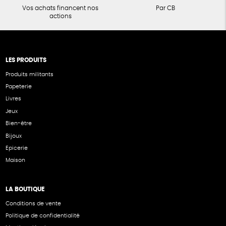
Vos achats financent nos
Par CB
actions
LES PRODUITS
Produits militants
Papeterie
Livres
Jeux
Bien-être
Bijoux
Epicerie
Maison
LA BOUTIQUE
Conditions de vente
Politique de confidentialité