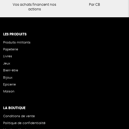
Vos achats financent nos
Par CB
actions
LES PRODUITS
Produits militants
Papeterie
Livres
Jeux
Bien-être
Bijoux
Epicerie
Maison
LA BOUTIQUE
Conditions de vente
Politique de confidentialité