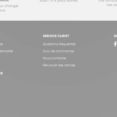
sous 1 à 4 jours ouvrés
Vos achats
nos a
our changer
avis
SERVICE CLIENT
S
te
Questions fréquentes
entialité
Suivi de commande
Nous contacter
Renvoyer des articles
ES