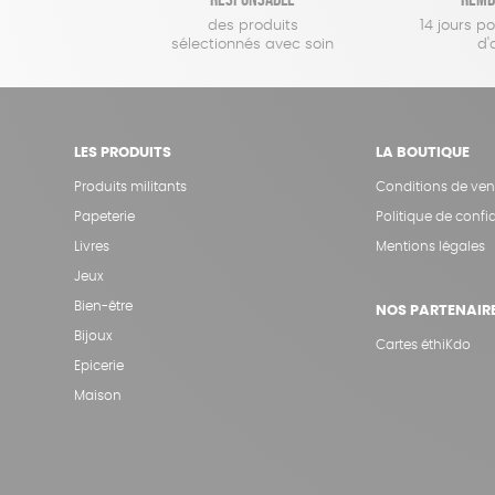
des produits
14 jours p
sélectionnés avec soin
d'
LES PRODUITS
LA BOUTIQUE
Produits militants
Conditions de ven
Papeterie
Politique de confid
Livres
Mentions légales
Jeux
Bien-être
NOS PARTENAIR
Bijoux
Cartes éthiKdo
Epicerie
Maison