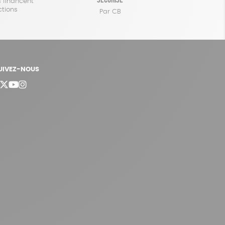
 financent
ctions
Par CB
UIVEZ-NOUS