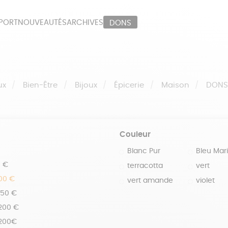
PORT
NOUVEAUTÉS
ARCHIVES
DONS
ORT
PAPETERIE
LI
OUX
ÉPICERIE
MA
ux
Bien-Être
Bijoux
Épicerie
Maison
DON
Couleur
Blanc Pur
Bleu Mar
0 €
terracotta
vert
100 €
vert amande
violet
150 €
 200 €
 200€