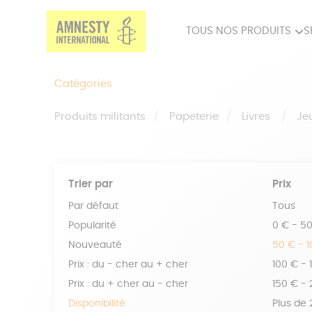
TOUS NOS PRODUITS
S
PRODUITS MILITANTS
SP
Catégories
BIEN-ÊTRE
BIJ
Produits militants
Papeterie
Livres
Je
Trier par
Prix
Par défaut
Tous
Popularité
0 € - 5
Nouveauté
50 € - 
Prix : du - cher au + cher
100 € - 
Prix : du + cher au - cher
150 € -
Disponibilité
Plus de