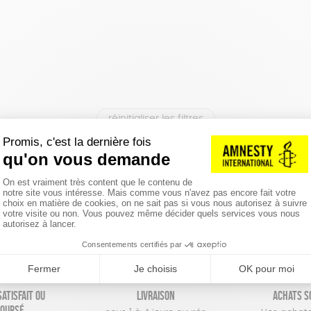
réinitialiser les filtres
atisfait ou
Livraison
Achats s
oursé