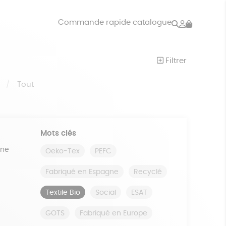
Rechercher
Mon
Commande rapide catalogue
compte
VRES
JEUX
Filtrer
ISON
DONS
S
Tout
Mots clés
ine
Oeko-Tex
PEFC
Fabriqué en Espagne
Recyclé
Textile Bio
Social
ESAT
GOTS
Fabriqué en Europe