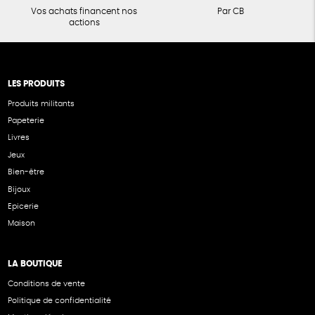
Vos achats financent nos
Par CB
actions
LES PRODUITS
Produits militants
Papeterie
Livres
Jeux
Bien-être
Bijoux
Epicerie
Maison
LA BOUTIQUE
Conditions de vente
Politique de confidentialité