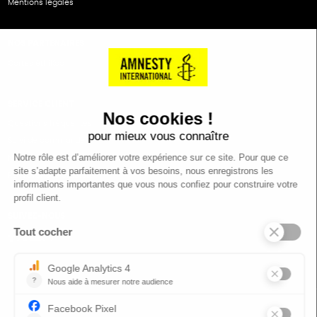
Mentions légales
NOS PARTENAIRES
Cartes éthiKdo
SERVICE CLIENT
Questions fréquentes
Suivi de commande
Nous contacter
Renvoyer des articles
SUIVEZ-NOUS