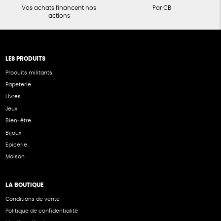
Vos achats financent nos
Par CB
actions
LES PRODUITS
Produits militants
Papeterie
Livres
Jeux
Bien-être
Bijoux
Epicerie
Maison
LA BOUTIQUE
Conditions de vente
Politique de confidentialité