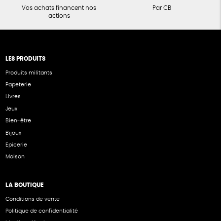
Vos achats financent nos
Par CB
actions
LES PRODUITS
Produits militants
Papeterie
Livres
Jeux
Bien-être
Bijoux
Epicerie
Maison
LA BOUTIQUE
Conditions de vente
Politique de confidentialité