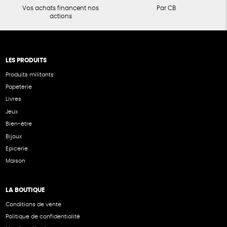
Vos achats financent nos
Par CB
actions
LES PRODUITS
Produits militants
Papeterie
Livres
Jeux
Bien-être
Bijoux
Epicerie
Maison
LA BOUTIQUE
Conditions de vente
Politique de confidentialité