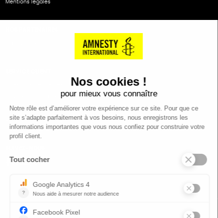
Mentions légales
NOS PARTENAIRES
Cartes éthiKdo
SERVICE CLIENT
Questions fréquentes
Suivi de commande
Nous contacter
Renvoyer des articles
SUIVEZ-NOUS