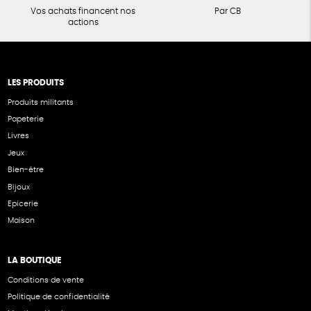
Vos achats financent nos
Par CB
actions
LES PRODUITS
Produits militants
Papeterie
Livres
Jeux
Bien-être
Bijoux
Epicerie
Maison
LA BOUTIQUE
Conditions de vente
Politique de confidentialité