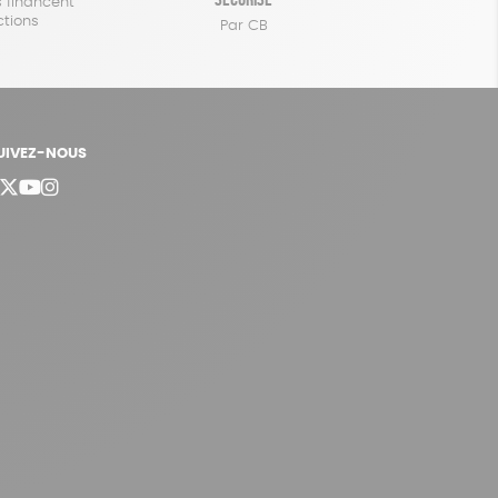
 financent
ctions
Par CB
UIVEZ-NOUS