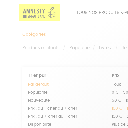
TOUS NOS PRODUITS
P
PRODUITS MILITANTS
SP
Catégories
BIEN-ÊTRE
BIJ
Produits militants
Papeterie
Livres
Je
Trier par
Prix
Par défaut
Tous
Popularité
0 € - 5
Nouveauté
50 € - 
Prix : du - cher au + cher
100 € - 
Prix : du + cher au - cher
150 € -
Disponibilité
Plus de