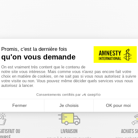
réinitialiser les filtres
atisfait ou
Livraison
Achats s
oursé