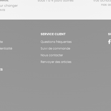
sous 1 à 4 jours ouvrés
Vos achats
nos a
our changer
avis
SERVICE CLIENT
S
te
Questions fréquentes
entialité
Suivi de commande
Nous contacter
Renvoyer des articles
ES