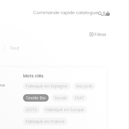
Rechercher
Mon
Commande rapide catalogue
compte
VRES
JEUX
Filtrer
ISON
DONS
S
Tout
Mots clés
ine
Fabriqué en Espagne
Recyclé
Textile Bio
Social
ESAT
GOTS
Fabriqué en Europe
Fabriqué en France