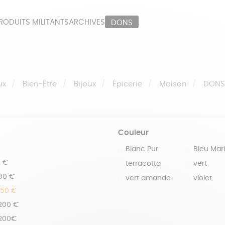
RODUITS MILITANTS
ARCHIVES
DONS
ORT
PAPETERIE
LI
OUX
ÉPICERIE
MA
ux
Bien-Être
Bijoux
Épicerie
Maison
DON
Couleur
Blanc Pur
Bleu Mar
0 €
terracotta
vert
100 €
vert amande
violet
150 €
 200 €
 200€