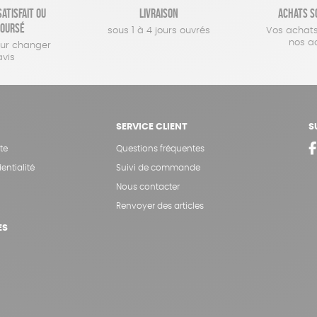
atisfait ou
Livraison
Achats s
oursé
sous 1 à 4 jours ouvrés
Vos achats
nos a
our changer
avis
SERVICE CLIENT
S
te
Questions fréquentes
entialité
Suivi de commande
Nous contacter
Renvoyer des articles
ES