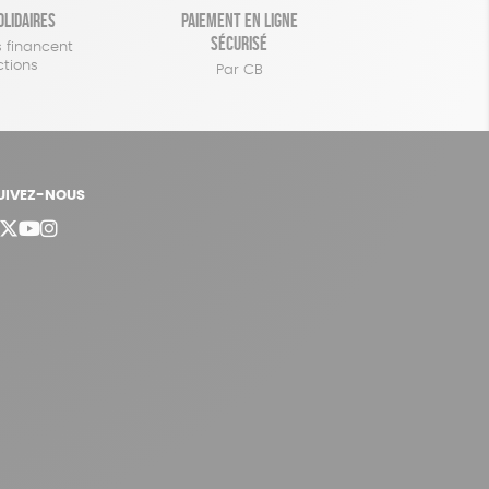
olidaires
Paiement en ligne
sécurisé
 financent
ctions
Par CB
UIVEZ-NOUS