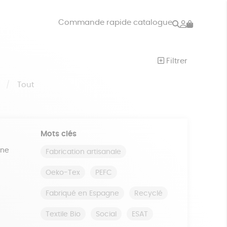
Rechercher
Mon
Commande rapide catalogue
compte
VRES
JEUX
Filtrer
ISON
DONS
S
Tout
Mots clés
ine
Fabrication artisanale
Oeko-Tex
PEFC
Fabriqué en Espagne
Recyclé
Textile Bio
Social
ESAT