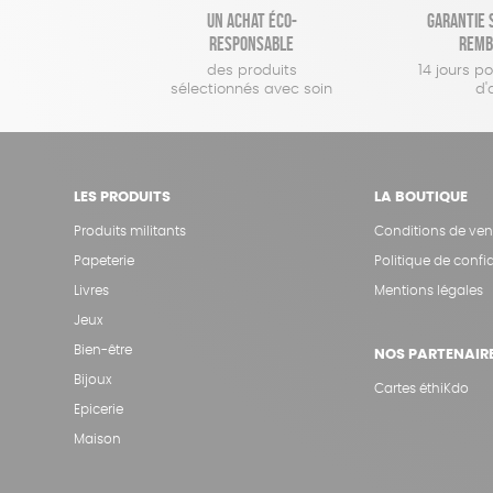
Un achat éco-
Garantie s
responsable
remb
des produits
14 jours p
sélectionnés avec soin
d'
LES PRODUITS
LA BOUTIQUE
Produits militants
Conditions de ven
Papeterie
Politique de confid
Livres
Mentions légales
Jeux
Bien-être
NOS PARTENAIR
Bijoux
Cartes éthiKdo
Epicerie
Maison