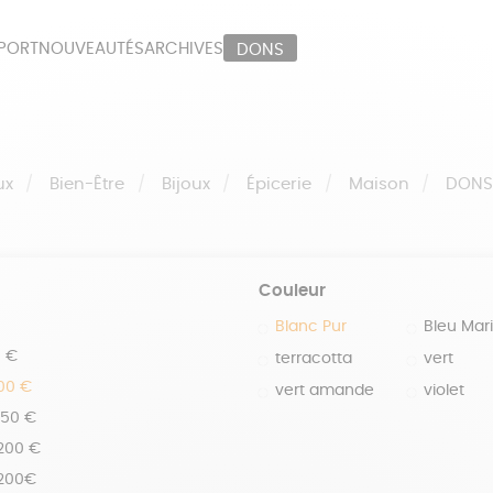
PORT
NOUVEAUTÉS
ARCHIVES
DONS
ORT
PAPETERIE
LI
OUX
ÉPICERIE
MA
ux
Bien-Être
Bijoux
Épicerie
Maison
DON
Couleur
Blanc Pur
Bleu Mar
0 €
terracotta
vert
100 €
vert amande
violet
150 €
 200 €
 200€