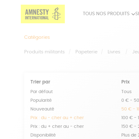
TOUS NOS PRODUITS
S
PRODUITS MILITANTS
SP
Catégories
BIEN-ÊTRE
BIJ
Produits militants
Papeterie
Livres
Je
Trier par
Prix
Par défaut
Tous
Popularité
0 € - 5
Nouveauté
50 € - 
Prix : du - cher au + cher
100 € - 
Prix : du + cher au - cher
150 € -
Disponibilité
Plus de